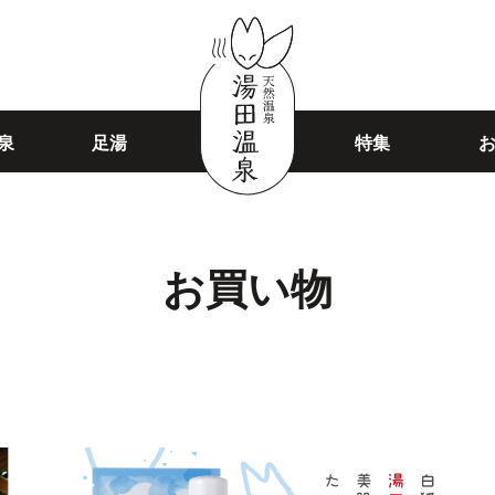
泉
足湯
特集
お買い物