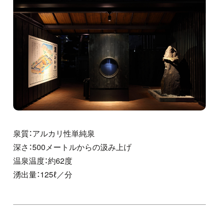
泉質：アルカリ性単純泉
深さ：500メートルからの汲み上げ
温泉温度：約62度
湧出量：125ℓ／分