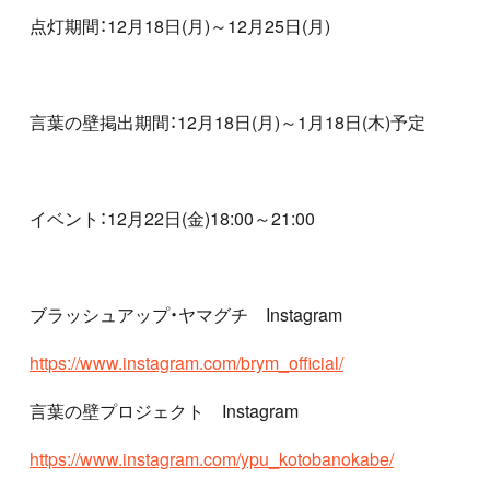
点灯期間：
12
月
18
日
(
月
)
～
12
月
25
日
(
月
)
言葉の壁掲出期間：
12
月
18
日
(
月
)
～
1
月
18
日
(
木
)
予定
イベント：
12
月
22
日
(
金
)18:00
～
21:00
ブラッシュアップ・ヤマグチ
Instagram
https://www.instagram.com/brym_official/
言葉の壁プロジェクト
Instagram
https://www.instagram.com/ypu_kotobanokabe/