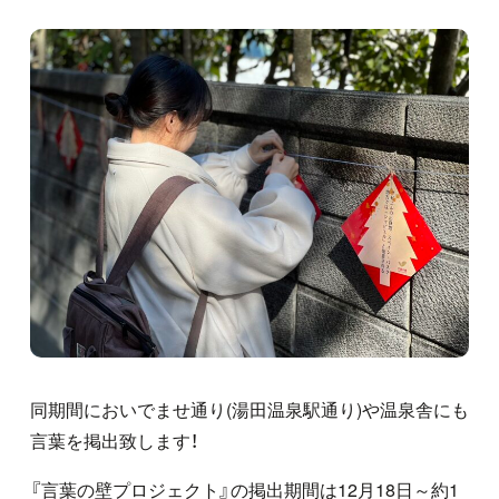
同期間においでませ通り
(
湯田温泉駅通り
)
や温泉舎にも
言葉を掲出致します！
『言葉の壁プロジェクト』の掲出期間は
12
月
18
日～約
1