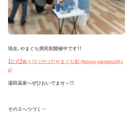
現在、やまぐち県民割開催中です！！
【公式】旅々（たびたび）やまぐち割 (ikouyo-yamaguchi.j
p)
湯田温泉へぜひおいでませ～！！
その２へつづく…