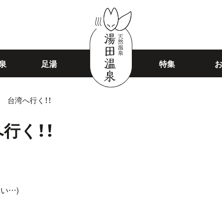
泉
足湯
特集
 台湾へ行く！！
行く！！
い…)