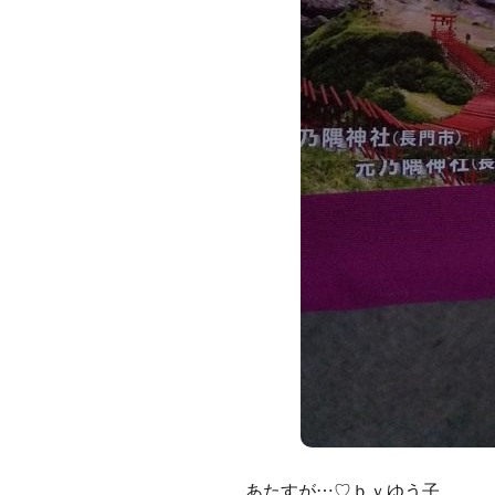
あたすが…♡ｂｙゆう子