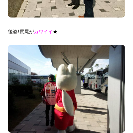
後姿！尻尾が
カワイイ
★